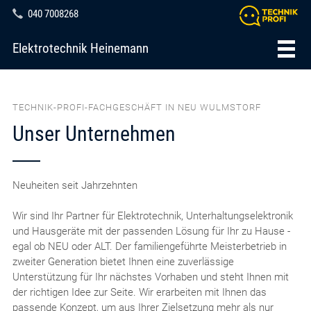
040 7008268
Elektrotechnik Heinemann
TECHNIK-PROFI-FACHGESCHÄFT IN NEU WULMSTORF
Unser Unternehmen
Neuheiten seit Jahrzehnten
Wir sind Ihr Partner für Elektrotechnik, Unterhaltungselektronik
und Hausgeräte mit der passenden Lösung für Ihr zu Hause -
egal ob NEU oder ALT. Der familiengeführte Meisterbetrieb in
zweiter Generation bietet Ihnen eine zuverlässige
Unterstützung für Ihr nächstes Vorhaben und steht Ihnen mit
der richtigen Idee zur Seite. Wir erarbeiten mit Ihnen das
passende Konzept, um aus Ihrer Zielsetzung mehr als nur