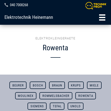
040 7008268
Elektrotechnik Heinemann
ELEKTROKLEINGERAETE
Rowenta
BEURER
BOSCH
BRAUN
KRUPS
MIELE
MOULINEX
ROMMELSBACHER
ROWENTA
SIEMENS
TEFAL
UNOLD