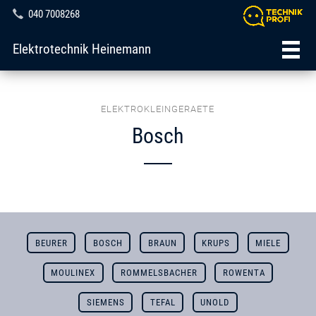
040 7008268
Elektrotechnik Heinemann
ELEKTROKLEINGERAETE
Bosch
BEURER
BOSCH
BRAUN
KRUPS
MIELE
MOULINEX
ROMMELSBACHER
ROWENTA
SIEMENS
TEFAL
UNOLD