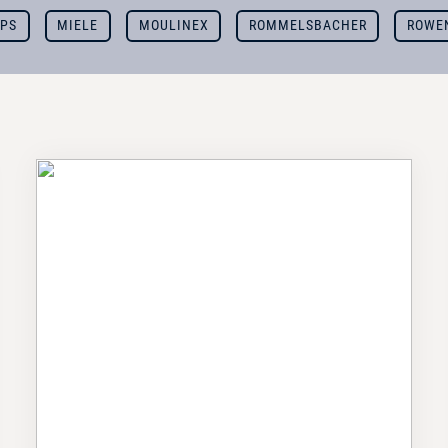
UPS
MIELE
MOULINEX
ROMMELSBACHER
ROWE